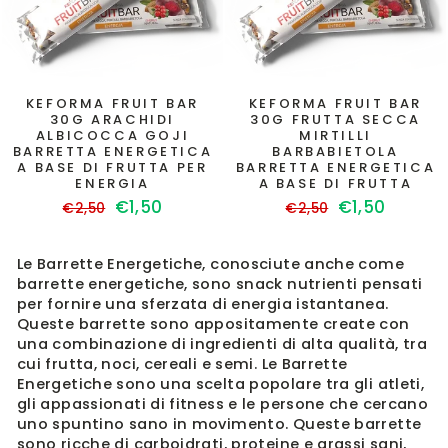
KEFORMA FRUIT BAR
KEFORMA FRUIT BAR
30G ARACHIDI
30G FRUTTA SECCA
ALBICOCCA GOJI
MIRTILLI
BARRETTA ENERGETICA
BARBABIETOLA
A BASE DI FRUTTA PER
BARRETTA ENERGETICA
ENERGIA
A BASE DI FRUTTA
Prezzo
Prezzo
Prezzo
Prezzo
€1,50
€1,50
€2,50
€2,50
di
scontato
di
scontato
listino
listino
Le Barrette Energetiche, conosciute anche come
barrette energetiche, sono snack nutrienti pensati
per fornire una sferzata di energia istantanea.
Queste barrette sono appositamente create con
una combinazione di ingredienti di alta qualità, tra
cui frutta, noci, cereali e semi. Le Barrette
Energetiche sono una scelta popolare tra gli atleti,
gli appassionati di fitness e le persone che cercano
uno spuntino sano in movimento. Queste barrette
sono ricche di carboidrati, proteine e grassi sani,