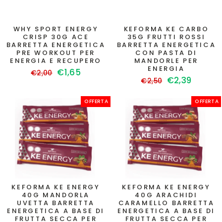
WHY SPORT ENERGY
KEFORMA KE CARBO
CRISP 30G ACE
35G FRUTTI ROSSI
BARRETTA ENERGETICA
BARRETTA ENERGETICA
PRE WORKOUT PER
CON PASTA DI
ENERGIA E RECUPERO
MANDORLE PER
ENERGIA
Prezzo
Prezzo
€1,65
€2,00
Prezzo
Prezzo
€2,39
di
scontato
€2,50
di
scontato
listino
listino
OFFERTA
OFFERTA
KEFORMA KE ENERGY
KEFORMA KE ENERGY
40G MANDORLA
40G ARACHIDI
UVETTA BARRETTA
CARAMELLO BARRETTA
ENERGETICA A BASE DI
ENERGETICA A BASE DI
FRUTTA SECCA PER
FRUTTA SECCA PER