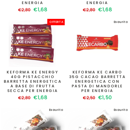
ENERGIA
ENERGIA
Prezzo
Prezzo
Prezzo
Prezzo
€1,68
€1,68
€2,80
€2,80
di
scontato
di
scontato
listino
listino
OFFERTA
Esaurito
KEFORMA KE ENERGY
KEFORMA KE CARBO
40G PISTACCHIO
35G CACAO BARRETTA
BARRETTA ENERGETICA
ENERGETICA CON
A BASE DI FRUTTA
PASTA DI MANDORLE
SECCA PER ENERGIA
PER ENERGIA
Prezzo
Prezzo
Prezzo
Prezzo
€1,68
€1,50
€2,80
€2,50
di
scontato
di
scontato
listino
listino
Esaurito
Esaurito