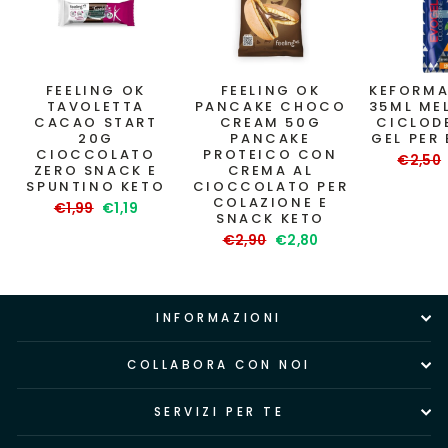
FEELING OK
FEELING OK
KEFORMA
TAVOLETTA
PANCAKE CHOCO
35ML ME
CACAO START
CREAM 50G
CICLOD
20G
PANCAKE
GEL PER
CIOCCOLATO
PROTEICO CON
Prezzo
€2,50
ZERO SNACK E
CREMA AL
di
SPUNTINO KETO
CIOCCOLATO PER
listino
COLAZIONE E
Prezzo
Prezzo
€1,99
€1,19
SNACK KETO
di
scontato
Prezzo
Prezzo
€2,90
€2,80
listino
di
scontato
listino
INFORMAZIONI
COLLABORA CON NOI
SERVIZI PER TE