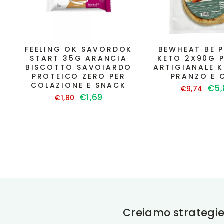
FEELING OK SAVORDOK
BEWHEAT BE P
START 35G ARANCIA
KETO 2X90G 
BISCOTTO SAVOIARDO
ARTIGIANALE K
PROTEICO ZERO PER
PRANZO E 
COLAZIONE E SNACK
Prezzo
Pre
€5,
€9,74
Prezzo
Prezzo
€1,69
di
sco
€1,80
di
scontato
listino
listino
Creiamo strategie 