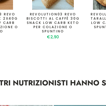
3 REVO
REVOLUTION03 REVO
REVOL
K 2X40G
BISCOTTI AL CAFFÈ 30G
TARAL
W CARB
SNACK LOW CARB KETO
LOW C
ZIONE O
PER COLAZIONE O
SPUN
NO
SPUNTINO
€2,90
STRI NUTRIZIONISTI HANNO S