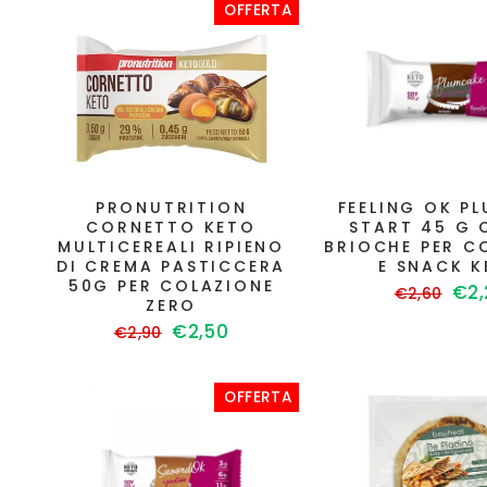
OFFERTA
PRONUTRITION
FEELING OK P
CORNETTO KETO
START 45 G
MULTICEREALI RIPIENO
BRIOCHE PER C
DI CREMA PASTICCERA
E SNACK 
50G PER COLAZIONE
Prezzo
Pre
€2,
€2,60
ZERO
di
sco
Prezzo
Prezzo
€2,50
€2,90
listino
di
scontato
listino
OFFERTA