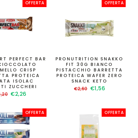
OFFERTA
OFFERTA
RT PERFECT BAR
PRONUTRITION SNAKKO
CIOCCOLATO
FIT 30G BIANCO
MELLO CRISP
PISTACCHIO BARRETTA
TTA PROTEICA
PROTEICA WAFER ZERO
LATA ISOLAC
SNACK KETO
TTI ZUCCHERI
Prezzo
Prezzo
€1,56
€2,60
ezzo
Prezzo
€2,26
di
scontato
,20
scontato
listino
stino
OFFERTA
OFFERTA