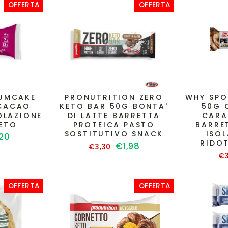
OFFERTA
OFFERTA
LUMCAKE
PRONUTRITION ZERO
WHY SPO
 CACAO
KETO BAR 50G BONTA'
50G 
OLAZIONE
DI LATTE BARRETTA
CARA
KETO
PROTEICA PASTO
BARRE
SOSTITUTIVO SNACK
ISO
zzo
20
RIDO
Prezzo
Prezzo
€1,98
ntato
€3,30
Pr
di
scontato
€3
di
listino
li
OFFERTA
OFFERTA