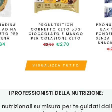
IADINA
PRONUTRITION
PRONU
PIADINA
CORNETTO KETO 50G
BAR
ETO PER
CIOCCOLATO E MANGO
FONDE
CENA
PER COLAZIONE KETO
SENZA
SNACK
zzo
Prezzo
Prezzo
84
€2,70
€2,90
Pr
ntato
di
scontato
€2
di
listino
li
VISUALIZZA TUTTO
I PROFESSIONISTI DELLA NUTRIZIONE:
nutrizionali su misura per te guidati d