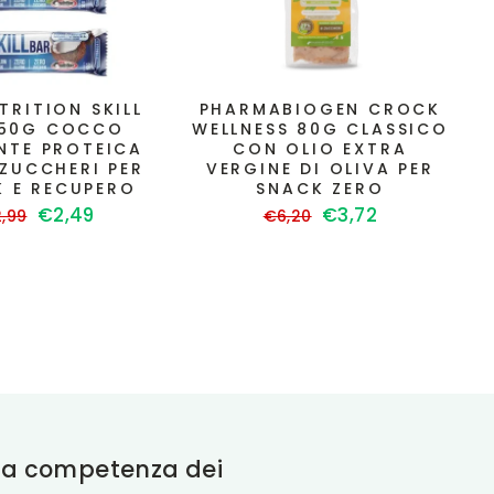
TRITION SKILL
PHARMABIOGEN CROCK
 50G COCCO
WELLNESS 80G CLASSICO
NTE PROTEICA
CON OLIO EXTRA
 ZUCCHERI PER
VERGINE DI OLIVA PER
 E RECUPERO
SNACK ZERO
ezzo
Prezzo
Prezzo
Prezzo
€2,49
€3,72
,99
€6,20
scontato
di
scontato
stino
listino
alla competenza dei