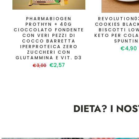
PHARMABIOGEN
REVOLUTION0
PROTHYN + 40G
COOKIES BLAC
CIOCCOLATO FONDENTE
BISCOTTI LO
CON VERI PEZZI DI
KETO PER COLA
COCCO BARRETTA
SPUNTI
IPERPROTEICA ZERO
€4,90
ZUCCHERI CON
GLUTAMMINA E VIT. D3
Prezzo
Prezzo
€2,57
€3,00
di
scontato
listino
DIETA? I NO