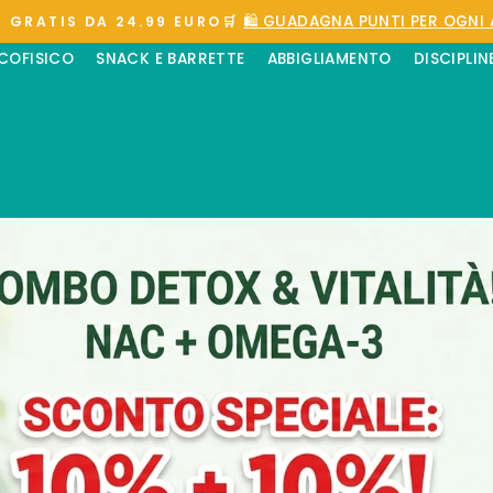
🛍️ GUADAGNA PUNTI PER OGNI 
 GRATIS DA 24.99 EURO🛒
Metti
ICOFISICO
SNACK E BARRETTE
ABBIGLIAMENTO
DISCIPLIN
in
pausa
presentazione