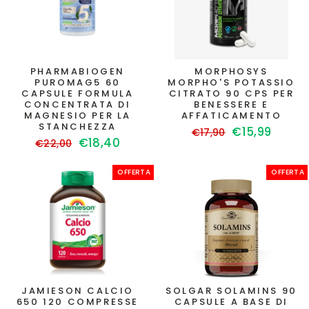
PHARMABIOGEN
MORPHOSYS
PUROMAG5 60
MORPHO'S POTASSIO
CAPSULE FORMULA
CITRATO 90 CPS PER
CONCENTRATA DI
BENESSERE E
MAGNESIO PER LA
AFFATICAMENTO
STANCHEZZA
Prezzo
Prezzo
€15,99
€17,90
Prezzo
Prezzo
€18,40
€22,00
di
scontato
di
scontato
listino
listino
OFFERTA
OFFERTA
JAMIESON CALCIO
SOLGAR SOLAMINS 90
650 120 COMPRESSE
CAPSULE A BASE DI