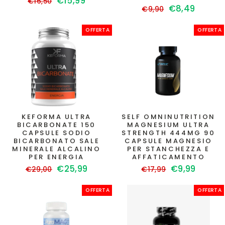
Prezzo
Prezzo
€15,99
€16,50
Prezzo
Prezzo
€8,49
di
scontato
€9,90
di
scontato
listino
listino
OFFERTA
OFFERTA
KEFORMA ULTRA
SELF OMNINUTRITION
BICARBONATE 150
MAGNESIUM ULTRA
CAPSULE SODIO
STRENGTH 444MG 90
BICARBONATO SALE
CAPSULE MAGNESIO
MINERALE ALCALINO
PER STANCHEZZA E
PER ENERGIA
AFFATICAMENTO
Prezzo
Prezzo
Prezzo
Prezzo
€25,99
€9,99
€29,00
€17,99
di
scontato
di
scontato
listino
listino
OFFERTA
OFFERTA