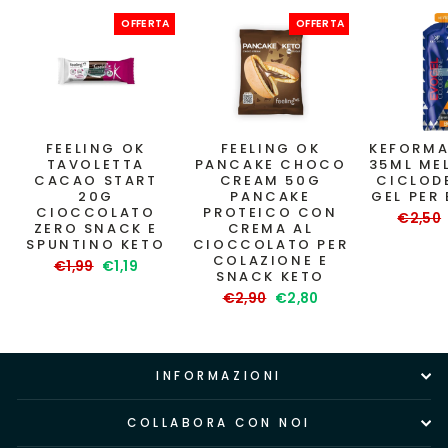
OFFERTA
OFFERTA
FEELING OK
FEELING OK
KEFORMA
TAVOLETTA
PANCAKE CHOCO
35ML ME
CACAO START
CREAM 50G
CICLOD
20G
PANCAKE
GEL PER
CIOCCOLATO
PROTEICO CON
Prezzo
€2,50
ZERO SNACK E
CREMA AL
di
SPUNTINO KETO
CIOCCOLATO PER
listino
COLAZIONE E
Prezzo
Prezzo
€1,99
€1,19
SNACK KETO
di
scontato
Prezzo
Prezzo
€2,90
€2,80
listino
di
scontato
listino
INFORMAZIONI
COLLABORA CON NOI