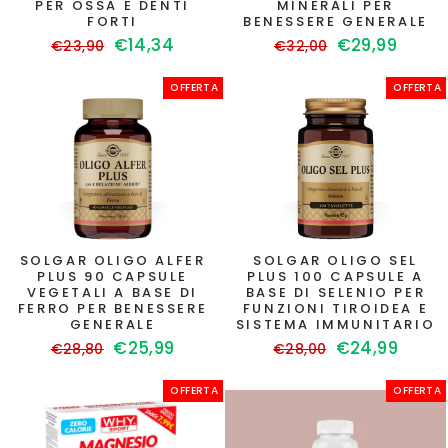
PER OSSA E DENTI
MINERALI PER
FORTI
BENESSERE GENERALE
Prezzo
Prezzo
Prezzo
Prezzo
€14,34
€29,99
€23,90
€32,00
di
scontato
di
scontato
listino
listino
OFFERTA
OFFERTA
SOLGAR OLIGO ALFER
SOLGAR OLIGO SEL
PLUS 90 CAPSULE
PLUS 100 CAPSULE A
VEGETALI A BASE DI
BASE DI SELENIO PER
FERRO PER BENESSERE
FUNZIONI TIROIDEA E
GENERALE
SISTEMA IMMUNITARIO
Prezzo
Prezzo
Prezzo
Prezzo
€25,99
€24,99
€28,80
€28,00
di
scontato
di
scontato
listino
listino
OFFERTA
OFFERTA