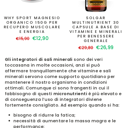
WHY SPORT MAGNESIO
SOLGAR
ORGANICO 150G PER
MULTINUTRIENT 30
RECUPERO MUSCOLARE
CAPSULE A BASE DI
E ENERGIA
VITAMINE E MINERALI
PER BENESSERE
Prezzo
Prezzo
€12,90
€15,90
GENERALE
di
scontato
Prezzo
Prezzo
€26,99
€29,80
listino
di
scontato
listino
Gli integratori di sali minerali
sono dei veri
toccasana in molte occasioni, anzi si può
affermare tranquillamente che vitamine e sali
minerali servono come supporto quotidiano per
mantenere il nostro organismo in condizioni
ottimali. Comunque ci sono frangenti in cui il
fabbisogno di questi
micronutrienti
è più elevato e
di conseguenza l’uso di integratori diviene
fortemente consigliato. Ad esempio quando si ha:
bisogno di ridurre la fatica;
necessità di aumentare la massa magra e le
performance;