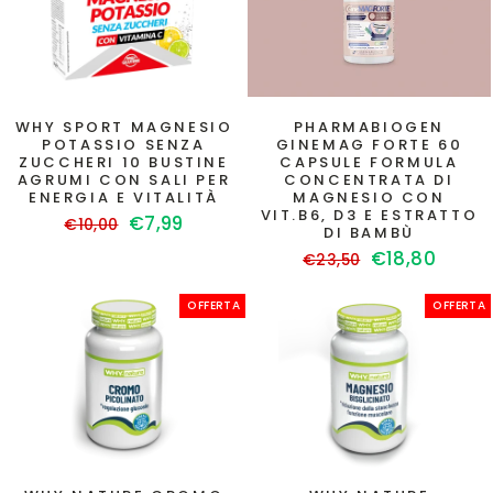
WHY SPORT MAGNESIO
PHARMABIOGEN
POTASSIO SENZA
GINEMAG FORTE 60
ZUCCHERI 10 BUSTINE
CAPSULE FORMULA
AGRUMI CON SALI PER
CONCENTRATA DI
ENERGIA E VITALITÀ
MAGNESIO CON
VIT.B6, D3 E ESTRATTO
Prezzo
Prezzo
€7,99
€10,00
DI BAMBÙ
di
scontato
Prezzo
Prezzo
€18,80
€23,50
listino
di
scontato
listino
OFFERTA
OFFERTA