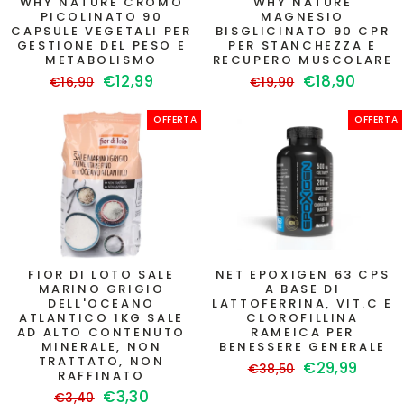
WHY NATURE CROMO
WHY NATURE
PICOLINATO 90
MAGNESIO
CAPSULE VEGETALI PER
BISGLICINATO 90 CPR
GESTIONE DEL PESO E
PER STANCHEZZA E
METABOLISMO
RECUPERO MUSCOLARE
Prezzo
Prezzo
Prezzo
Prezzo
€12,99
€18,90
€16,90
€19,90
di
scontato
di
scontato
listino
listino
OFFERTA
OFFERTA
FIOR DI LOTO SALE
NET EPOXIGEN 63 CPS
MARINO GRIGIO
A BASE DI
DELL'OCEANO
LATTOFERRINA, VIT.C E
ATLANTICO 1KG SALE
CLOROFILLINA
AD ALTO CONTENUTO
RAMEICA PER
MINERALE, NON
BENESSERE GENERALE
TRATTATO, NON
Prezzo
Prezzo
€29,99
€38,50
RAFFINATO
di
scontato
Prezzo
Prezzo
€3,30
€3,40