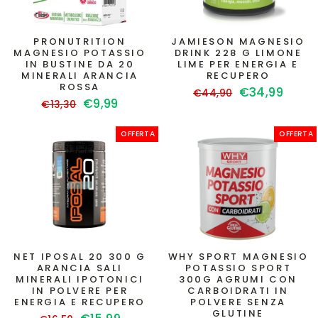
PRONUTRITION
JAMIESON MAGNESIO
MAGNESIO POTASSIO
DRINK 228 G LIMONE
IN BUSTINE DA 20
LIME PER ENERGIA E
MINERALI ARANCIA
RECUPERO
ROSSA
Prezzo
Prezzo
€34,99
€44,90
Prezzo
Prezzo
€9,99
€13,30
di
scontato
di
scontato
listino
listino
OFFERTA
OFFERTA
NET IPOSAL 20 300 G
WHY SPORT MAGNESIO
ARANCIA SALI
POTASSIO SPORT
MINERALI IPOTONICI
300G AGRUMI CON
IN POLVERE PER
CARBOIDRATI IN
ENERGIA E RECUPERO
POLVERE SENZA
GLUTINE