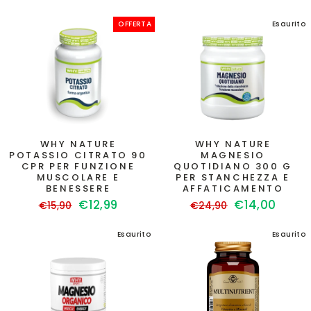
listino
di
scontato
listino
OFFERTA
Esaurito
WHY NATURE
WHY NATURE
POTASSIO CITRATO 90
MAGNESIO
CPR PER FUNZIONE
QUOTIDIANO 300 G
MUSCOLARE E
PER STANCHEZZA E
BENESSERE
AFFATICAMENTO
Prezzo
Prezzo
Prezzo
Prezzo
€12,99
€14,00
€15,90
€24,90
di
scontato
di
scontato
listino
listino
Esaurito
Esaurito