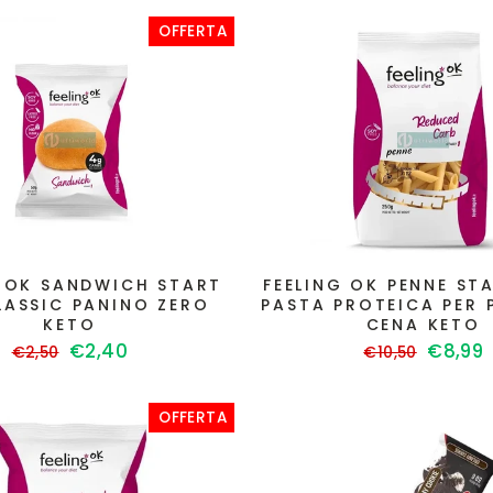
OFFERTA
G OK SANDWICH START
FEELING OK PENNE ST
LASSIC PANINO ZERO
PASTA PROTEICA PER 
KETO
CENA KETO
Prezzo
Prezzo
Prezzo
Prezzo
€2,40
€8,99
€2,50
€10,50
di
scontato
di
scont
listino
listino
OFFERTA