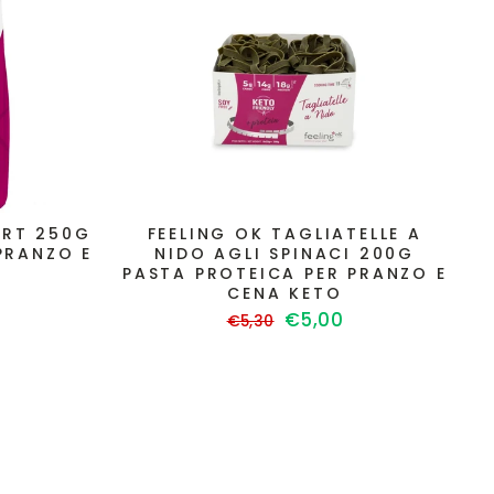
ART 250G
FEELING OK TAGLIATELLE A
PRANZO E
NIDO AGLI SPINACI 200G
PASTA PROTEICA PER PRANZO E
CENA KETO
Prezzo
Prezzo
€5,00
to
€5,30
di
scontato
listino