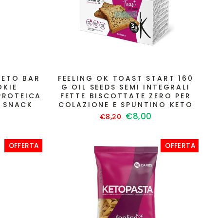
KETO BAR
FEELING OK TOAST START 160
OKIE
G OIL SEEDS SEMI INTEGRALI
PROTEICA
FETTE BISCOTTATE ZERO PER
 SNACK
COLAZIONE E SPUNTINO KETO
Prezzo
Prezzo
€8,00
€8,20
to
di
scontato
listino
OFFERTA
OFFERTA