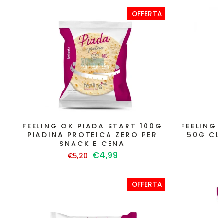
OFFERTA
FEELING OK PIADA START 100G
FEELIN
PIADINA PROTEICA ZERO PER
50G C
SNACK E CENA
Prezzo
Prezzo
€4,99
€5,20
di
scontato
listino
OFFERTA