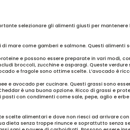
tante selezionare gli alimenti giusti per mantenere l
tti di mare come gamberi e salmone.
Questi alimenti so
 proteine e possono essere preparate in vari modi, c
Includi broccoli, zucchine e asparagi.
Queste verdure s
vocado e fragole sono ottime scelte.
L’avocado è ricc
o ghee e avocado per cucinare.
Questi grassi sono essen
il Cheddar è una buona opzione.
Ricco di grassi e prot
oi pasti con condimenti come sale, pepe, aglio e erb
ste scelte alimentari e dove non riesci ad arrivare con
ua dieta senza troppe rinunce e soprattutto senza sen
rassi sani e povere di carboidrati. Possono essere i