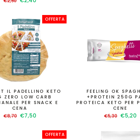
Prezzo
Prezzo
€2,40
€2,50
di
scontato
listino
OFFERTA
T IL PADELLINO KETO
FEELING OK SPAG
G ZERO LOW CARB
+PROTEIN 250G P
IANALE PER SNACK E
PROTEICA KETO PER 
CENA
CENE
Prezzo
Prezzo
Prezzo
Prezzo
€7,50
€5,20
€8,70
€5,30
di
scontato
di
sconta
listino
listino
OFFERTA