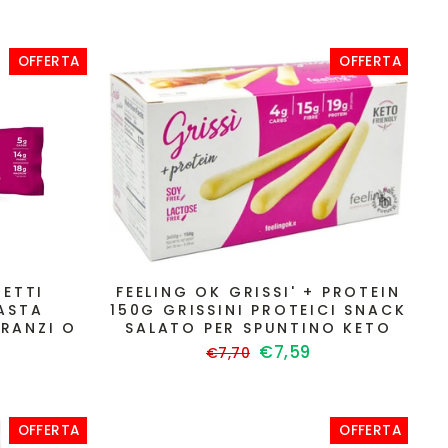
di
scontato
listino
OFFERTA
OFFERTA
HETTI
FEELING OK GRISSI' + PROTEIN
ASTA
150G GRISSINI PROTEICI SNACK
PRANZI O
SALATO PER SPUNTINO KETO
Prezzo
Prezzo
€7,59
€7,70
di
scontato
to
listino
OFFERTA
OFFERTA