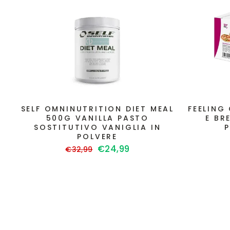
SELF OMNINUTRITION DIET MEAL
FEELING
500G VANILLA PASTO
E BR
SOSTITUTIVO VANIGLIA IN
POLVERE
Prezzo
Prezzo
€24,99
€32,99
di
scontato
listino