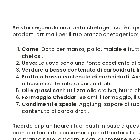
Se stai seguendo una dieta chetogenica, è impor
prodotti ottimali per il tuo pranzo chetogenico:
Carne
: Opta per manzo, pollo, maiale e fru
chetosi.
Uova
: Le uova sono una fonte eccellente di
Verdure a basso contenuto di carboidrati
: 
Frutta a basso contenuto di carboidrati
: A
a basso contenuto di carboidrati.
Oli e grassi sani
: Utilizza olio d’oliva, burr
Formaggio Cheddar
: Se ami il formaggio, 
Condimenti e spezie
: Aggiungi sapore ai tu
contenuto di carboidrati.
Ricorda di pianificare i tuoi pasti in base a que
pronte e facili da consumare per affrontare la t
tuo pranzo Keto low carb, ricchi di proteine e g