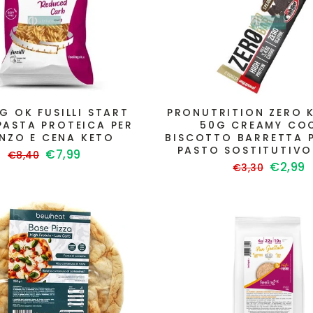
NG OK FUSILLI START
PRONUTRITION ZERO 
PASTA PROTEICA PER
50G CREAMY CO
NZO E CENA KETO
BISCOTTO BARRETTA 
PASTO SOSTITUTIVO
Prezzo
Prezzo
€7,99
€8,40
Prezzo
Prezzo
€2,99
di
scontato
€3,30
di
sconta
listino
listino