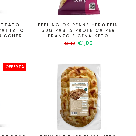
ATTATO
FEELING OK PENNE +PROTEIN
GRATTATO
50G PASTA PROTEICA PER
ZUCCHERI
PRANZO E CENA KETO
Prezzo
Prezzo
€1,00
€1,10
di
scontato
to
listino
OFFERTA