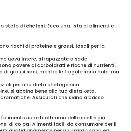
o stato di
chetosi
. Ecco una lista di alimenti e
no ricchi di proteine e grassi, ideali per la
ome uova intere, strapazzate o sode.
ono povere di carboidrati e ricche di nutrienti.
o di grassi sani, mentre le fragole sono dolci ma
ziali per una dieta chetogenica.
eine, si abbina bene alla tua dieta keto.
e aromatiche.
Assicurati che siano a basso
 l'alimentazione ti offriamo delle scelte già
si di colpa! Alimenti facili da consumare per il
nseriti quotidianamente per un pranzo sano ed