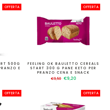
OFFERTA
OFFERTA
ART 500G
FEELING OK BAULETTO CEREALS
PRANZO E
START 300 G PANE KETO PER
PRANZO CENA E SNACK
Prezzo
Prezzo
€9,20
€9,50
ato
di
scontato
listino
OFFERTA
OFFERTA