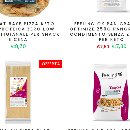
AT BASE PIZZA KETO
FEELING OK PAN GR
PROTEICA ZERO LOW
OPTIMIZE 250G PAN
TIGIANALE PER SNACK
CONDIMENTO SENZA 
E CENA
PER KETO
Prezzo
Prezzo
€8,70
€7,30
€7,50
di
sconta
listino
OFFERTA