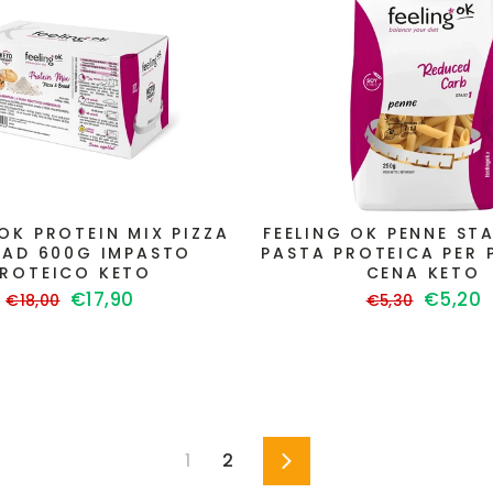
 OK PROTEIN MIX PIZZA
FEELING OK PENNE ST
EAD 600G IMPASTO
PASTA PROTEICA PER 
PROTEICO KETO
CENA KETO
Prezzo
Prezzo
Prezzo
Prezzo
€17,90
€5,20
€18,00
€5,30
di
scontato
di
sconta
listino
listino
1
2
Successivo