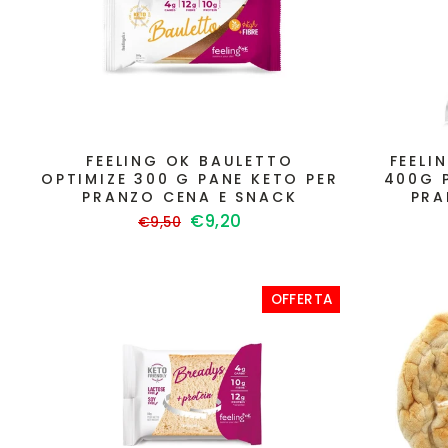
FEELING OK BAULETTO
FEELI
OPTIMIZE 300 G PANE KETO PER
400G 
PRANZO CENA E SNACK
PRA
Prezzo
Prezzo
€9,20
€9,50
di
scontato
listino
OFFERTA