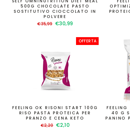
SELF OMNINUTRITION DIET MEAL
FEEL
500G CHOCOLATE PASTO
OPTIMI
SOSTITUTIVO CIOCCOLATO IN
PROTEI
POLVERE
Prezzo
Prezzo
€30,99
€35,99
di
scontato
listino
OFFERTA
FEELING OK RISONI START 100G
FEELING
RISO PASTA PROTEICA PER
40 G 
PRANZO E CENA KETO
PANINO 
Prezzo
Prezzo
€2,10
€2,20