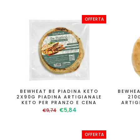
di
scontato
listino
OFFERTA
BEWHEAT BE PIADINA KETO
BEWHEA
2X90G PIADINA ARTIGIANALE
210
KETO PER PRANZO E CENA
ARTIG
Prezzo
Prezzo
€5,84
€9,74
di
scontato
listino
OFFERTA