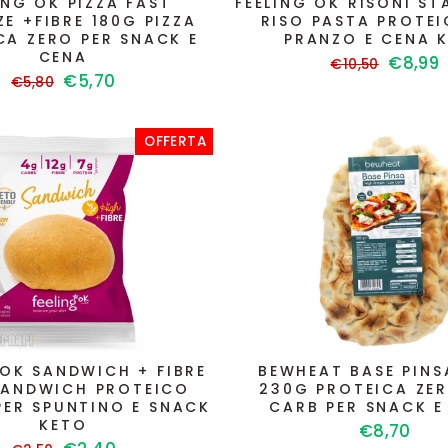
ING OK PIZZA FAST
FEELING OK RISONI S
ZE +FIBRE 180G PIZZA
RISO PASTA PROTEI
CA ZERO PER SNACK E
PRANZO E CENA 
CENA
Prezzo
Prezzo
€8,99
€10,50
Prezzo
Prezzo
€5,70
di
scont
€5,80
di
scontato
listino
listino
OFFERTA
 OK SANDWICH + FIBRE
BEWHEAT BASE PINS
SANDWICH PROTEICO
230G PROTEICA ZE
PER SPUNTINO E SNACK
CARB PER SNACK E
KETO
€8,70