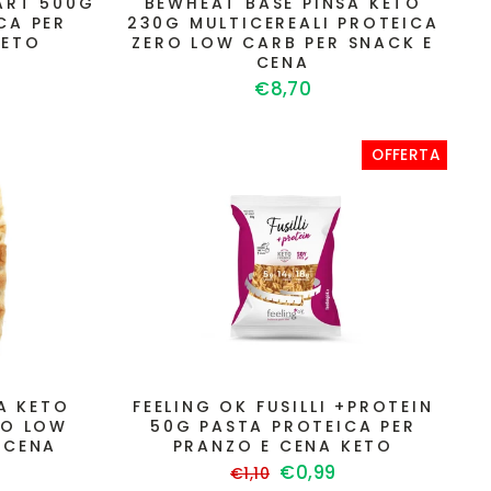
TART 500G
BEWHEAT BASE PINSA KETO
CA PER
230G MULTICEREALI PROTEICA
KETO
ZERO LOW CARB PER SNACK E
CENA
€8,70
ato
OFFERTA
A KETO
FEELING OK FUSILLI +PROTEIN
RO LOW
50G PASTA PROTEICA PER
 CENA
PRANZO E CENA KETO
Prezzo
Prezzo
€0,99
€1,10