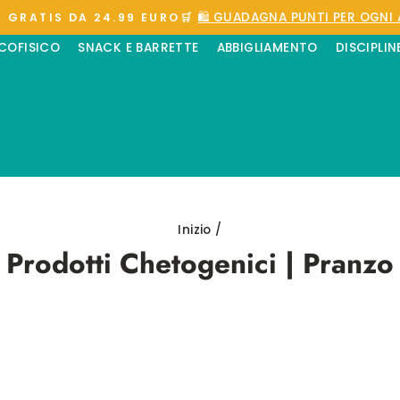
🛍️ GUADAGNA PUNTI PER OGNI 
 GRATIS DA 24.99 EURO🛒
Metti
ICOFISICO
SNACK E BARRETTE
ABBIGLIAMENTO
DISCIPLIN
in
pausa
presentazione
Inizio
/
Prodotti Chetogenici | Pranzo