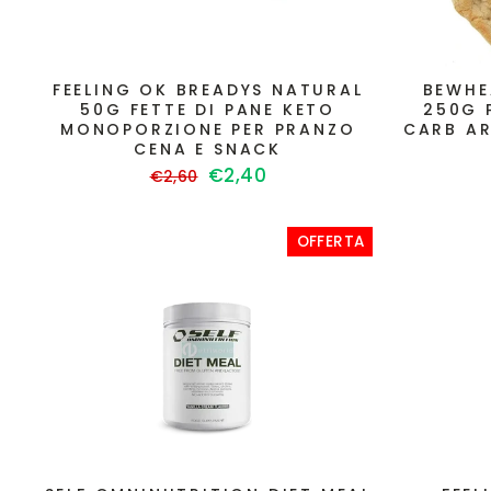
FEELING OK BREADYS NATURAL
BEWHE
50G FETTE DI PANE KETO
250G 
MONOPORZIONE PER PRANZO
CARB AR
CENA E SNACK
Prezzo
Prezzo
€2,40
€2,60
di
scontato
listino
OFFERTA