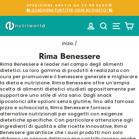
Vai
SPEDIZIONE GRATIS DA 24.99 EURO🛒
direttamente
🛍️ GUADAGNA PUNTI PER OGNI ACQUISTO! 🛍️
Metti
ai
in
contenuti
ACCEDI
CERCA
NAVIG
C
pausa
presentazione
Inizio
/
Rima Benessere
Rima Benessere è leader nel campo degli alimenti
dietetici. La loro gamma di prodotti è realizzata con
cura per promuovere il benessere generale e migliorare
la dieta e nutrizione. Rima Benessere offre un'ampia
scelta di alimenti dietetici studiati appositamente per
supportare uno stile di vita sano. Dagli snack
ipocalorici alle opzioni senza glutine, fino alla famosa
pizza e schiacciata, Rima Benessere fornisce
alternative nutrizionali per soggetti con esigenze
dietetiche specifiche. Con particolare attenzione agli
ingredienti di qualità e alle ricette innovative, Rima
Benessere garantisce che i suoi prodotti non solo
abbiano un sapore delizioso ma contribuiscano anche