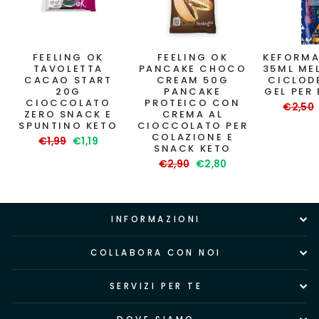
FEELING OK
FEELING OK
KEFORMA
TAVOLETTA
PANCAKE CHOCO
35ML ME
CACAO START
CREAM 50G
CICLOD
20G
PANCAKE
GEL PER
CIOCCOLATO
PROTEICO CON
Prezzo
€2,50
ZERO SNACK E
CREMA AL
di
SPUNTINO KETO
CIOCCOLATO PER
listino
COLAZIONE E
Prezzo
Prezzo
€1,99
€1,19
SNACK KETO
di
scontato
Prezzo
Prezzo
€2,90
€2,80
listino
di
scontato
listino
INFORMAZIONI
COLLABORA CON NOI
SERVIZI PER TE