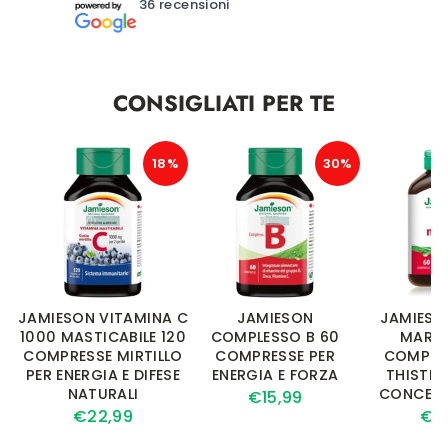
36 recensioni
CONSIGLIATI PER TE
18%
30%
JAMIESON VITAMINA C
JAMIESON
JAMIESO
1000 MASTICABILE 120
COMPLESSO B 60
MARIAN
COMPRESSE MIRTILLO
COMPRESSE PER
COMPRES
PER ENERGIA E DIFESE
ENERGIA E FORZA
THISTLE
NATURALI
CONCENT
€15,99
€22,99
€19