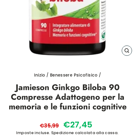
CH
(E
Inizio
/
Benessere Psicofisico
/
Jamieson Ginkgo Biloba 90
Compresse Adattogeno per la
memoria e le funzioni cognitive
Prezzo
Prezzo
€27,45
€35,99
di
scontato
Imposte incluse.
Spedizione
calcolata alla cassa.
listino