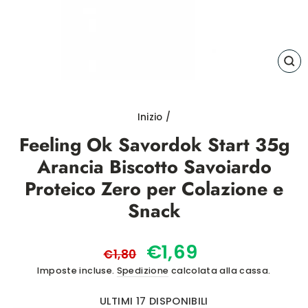
CH
(E
Inizio
/
Feeling Ok Savordok Start 35g
Arancia Biscotto Savoiardo
Proteico Zero per Colazione e
Snack
Prezzo
Prezzo
€1,69
€1,80
di
scontato
Imposte incluse.
Spedizione
calcolata alla cassa.
listino
ULTIMI 17 DISPONIBILI