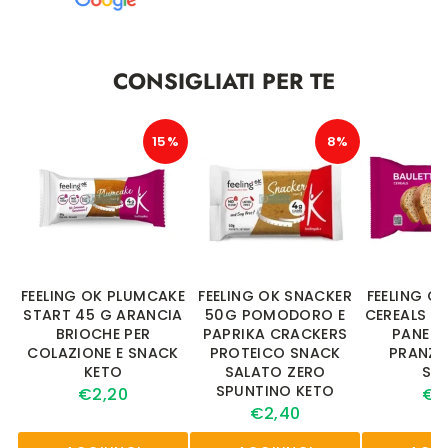
CONSIGLIATI PER TE
15%
8%
FEELING OK PLUMCAKE
FEELING OK SNACKER
FEELING O
START 45 G ARANCIA
50G POMODORO E
CEREALS S
BRIOCHE PER
PAPRIKA CRACKERS
PANE K
COLAZIONE E SNACK
PROTEICO SNACK
PRANZO
KETO
SALATO ZERO
SN
SPUNTINO KETO
€2,20
€9
€2,40