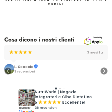
SPEDIZIONE A IMPATTO ZERO PER TUTTI GLI
ORDINI
Cosa dicono i nostri clienti
¡
¡
¡
¡
¡
3 mesi fa
L. Scoccia
3 recensioni
NutriWorld | Negozio
integratori e Cibo Dietetico
5
Eccellente!
¡
¡
¡
¡
¡
36 recensioni