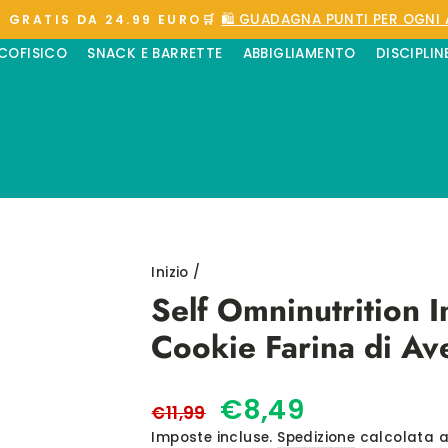
🛍️ GUADAGNA PUNTI PER OGNI 
 GRATIS DA 24.99 EURO🛒
Metti
ICOFISICO
SNACK E BARRETTE
ABBIGLIAMENTO
DISCIPLIN
in
pausa
presentazione
Inizio
/
Self Omninutrition I
Cookie Farina di Av
Prezzo
Prezzo
€8,49
€11,99
di
scontato
Imposte incluse.
Spedizione
calcolata a
listino