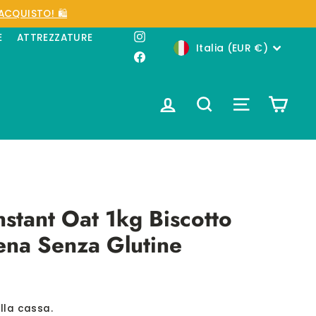
ACQUISTO! 🛍️
Instagram
E
ATTREZZATURE
Valuta
Italia (EUR €)
Facebook
ACCEDI
CERCA
NAVIGAZIO
CAR
nstant Oat 1kg Biscotto
ena Senza Glutine
lla cassa.