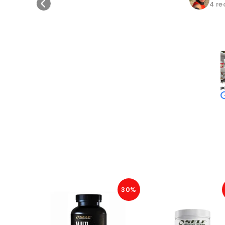
4 re
30%