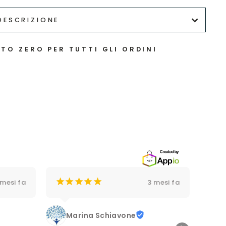
DESCRIZIONE
TO ZERO PER TUTTI GLI ORDINI
¡
¡
¡
¡
¡
¡
 mesi fa
3 mesi fa
Nego
ver
disp
Marina Schiavone
nego