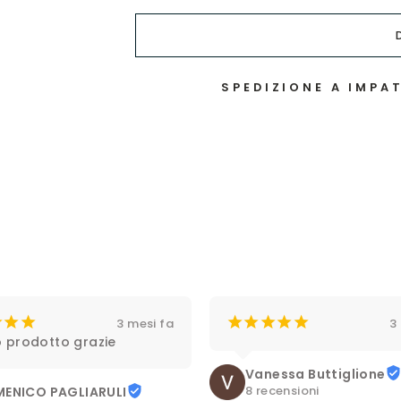
SPEDIZIONE A IMPAT
¡
¡
¡
¡
¡
¡
¡
¡
3 mesi fa
3
 prodotto grazie
Vanessa Buttiglione
8 recensioni
ENICO PAGLIARULI