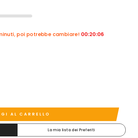
 minuti, poi potrebbe cambiare!
00
:
20
:
05
GI AL CARRELLO
La mia lista dei Preferiti