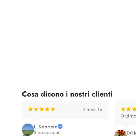
Cosa dicono i nostri clienti
¡
¡
¡
¡
¡
¡
¡
3 mesi fa
Ottimo
L. Scoccia
3 recensioni
DOM