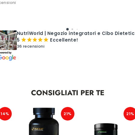
censioni
NutriWorld | Negozio integratori e Cibo Dieteti
5
Eccellente!
¡
¡
¡
¡
¡
36 recensioni
CONSIGLIATI PER TE
14%
21%
21%