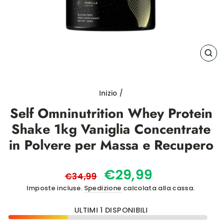
CH
(E
Inizio
/
Self Omninutrition Whey Protein
Shake 1kg Vaniglia Concentrate
in Polvere per Massa e Recupero
Prezzo
Prezzo
€29,99
€34,99
di
scontato
Imposte incluse.
Spedizione
calcolata alla cassa.
listino
ULTIMI 1 DISPONIBILI