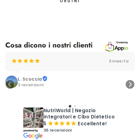
ORDINI
Cosa dicono i nostri clienti
¡
¡
¡
¡
¡
3 mesi fa
L. Scoccia
3 recensioni
NutriWorld | Negozio
integratori e Cibo Dietetico
5
Eccellente!
¡
¡
¡
¡
¡
36 recensioni