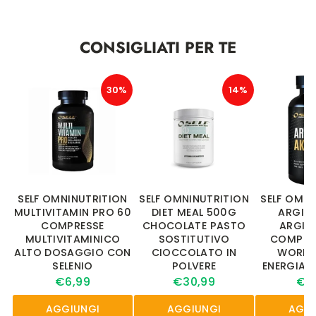
CONSIGLIATI PER TE
30%
14%
SELF OMNINUTRITION
SELF OMNINUTRITION
SELF OMNI
MULTIVITAMIN PRO 60
DIET MEAL 500G
ARGINI
COMPRESSE
CHOCOLATE PASTO
ARGINI
MULTIVITAMINICO
SOSTITUTIVO
COMPRES
ALTO DOSAGGIO CON
CIOCCOLATO IN
WORKO
SELENIO
POLVERE
ENERGIA E
€6,99
€30,99
€21
AGGIUNGI
AGGIUNGI
AGGI