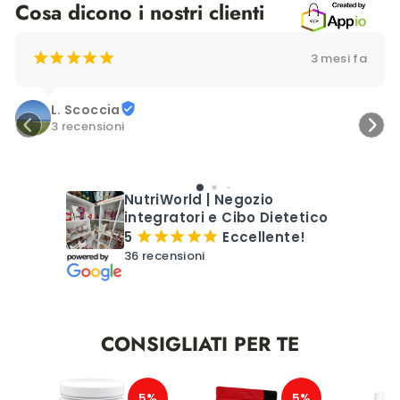
Cosa dicono i nostri clienti
¡
¡
¡
¡
¡
3 mesi fa
L. Scoccia
3 recensioni
NutriWorld | Negozio
integratori e Cibo Dietetico
5
Eccellente!
¡
¡
¡
¡
¡
36 recensioni
CONSIGLIATI PER TE
5%
5%