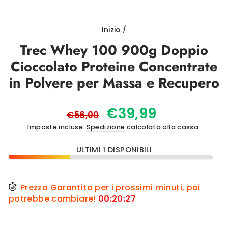
(ESC)
Inizio
/
Trec Whey 100 900g Doppio
Cioccolato Proteine Concentrate
in Polvere per Massa e Recupero
Prezzo
Prezzo
€39,99
€56,00
di
scontato
Imposte incluse.
Spedizione
calcolata alla cassa.
listino
ULTIMI 1 DISPONIBILI
Prezzo Garantito per i prossimi minuti, poi
potrebbe cambiare!
00
:
20
:
27