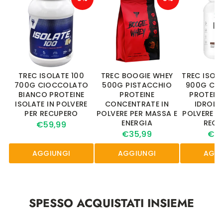
TREC ISOLATE 100
TREC BOOGIE WHEY
TREC ISOW
700G CIOCCOLATO
500G PISTACCHIO
900G CI
BIANCO PROTEINE
PROTEINE
PROTEINE
ISOLATE IN POLVERE
CONCENTRATE IN
IDROLIZ
PER RECUPERO
POLVERE PER MASSA E
POLVERE P
ENERGIA
RECU
€59,99
€35,99
€42
AGGIUNGI
AGGIUNGI
AGGI
SPESSO ACQUISTATI INSIEME